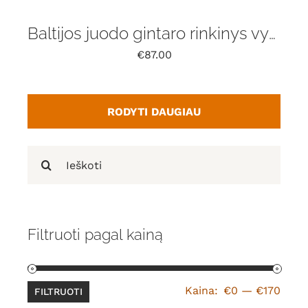
Baltijos juodo gintaro rinkinys vyrams
€
87.00
RODYTI DAUGIAU
Search
for:
Filtruoti pagal kainą
Min
Maks
Kaina:
€0
—
€170
FILTRUOTI