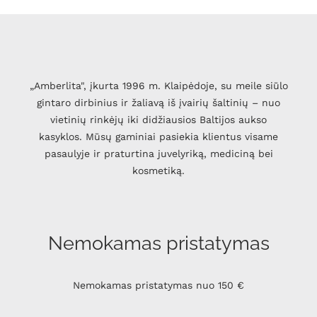
„Amberlita", įkurta 1996 m. Klaipėdoje, su meile siūlo
gintaro dirbinius ir žaliavą iš įvairių šaltinių – nuo
vietinių rinkėjų iki didžiausios Baltijos aukso
kasyklos. Mūsų gaminiai pasiekia klientus visame
pasaulyje ir praturtina juvelyriką, mediciną bei
kosmetiką.
Nemokamas pristatymas
Nemokamas pristatymas nuo 150 €