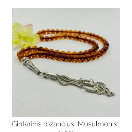
Gintarinis rožančius, Musulmoniškas rožinis 66 vnt, tasbih