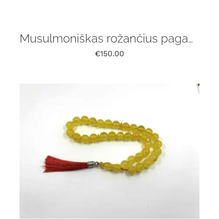
Musulmoniškas rožančius pagamintas iš natūralaus Baltijos gintaro, 33 vnt
€
150.00