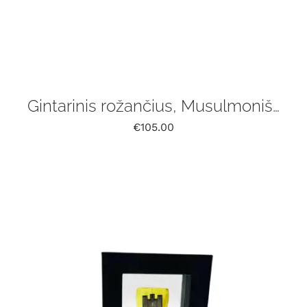
Gintarinis rožančius, Musulmoniškas rožinis 33 vnt, tasbih
€
105.00