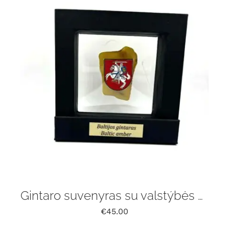
Gintaro suvenyras su valstýbės herbas
€
45.00