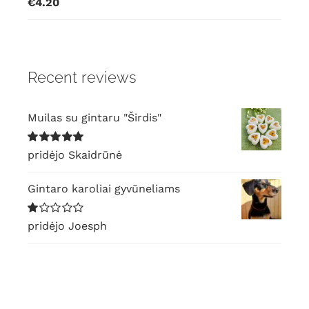
Įvertinimas:
€
4.20
5.00
iš 5
Recent reviews
Muilas su gintaru "Širdis"
Įvertinimas:
pridėjo Skaidrūnė
5
iš 5
Gintaro karoliai gyvūneliams
Įvertinimas:
pridėjo Joesph
1
iš
5