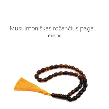
Musulmoniškas rožančius pagamintas iš natūralaus Baltijos gintaro, 33 vnt
€
115.00