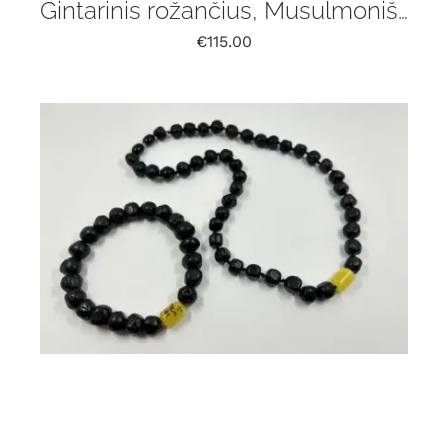
Gintarinis rožančius, Musulmoniškas rožinis 66 vnt, tasbih
€
115.00