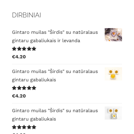
kain
kain
DIRBINIAI
Gintaro muilas "Širdis" su natūralaus
gintaru gabaliukais ir levanda
Įvertinimas:
€
4.20
5.00
iš 5
Gintaro muilas "Širdis" su natūralaus
gintaru gabaliukais
Įvertinimas:
€
4.20
5.00
iš 5
Gintaro muilas "Širdis" su natūralaus
gintaru gabaliukais