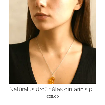
Natūralus drožinėtas gintarinis pakabukas „Liepsna” su grandinėle
€
38.00