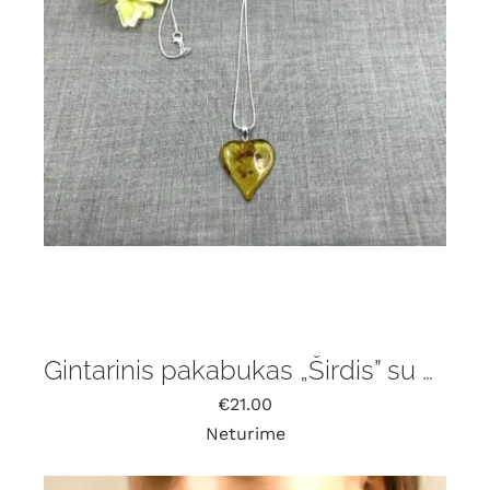
Gintarinis pakabukas „Širdis” su grandinėle
€
21.00
Neturime