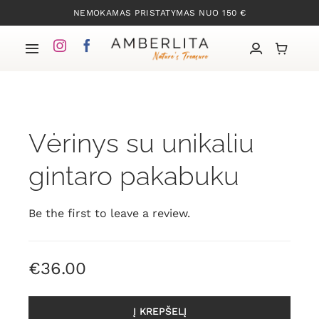
Skip
NEMOKAMAS PRISTATYMAS NUO 150 €
to
content
Toggle
Navigation
Pradžia
Vėrinys su unikaliu
Mūsų kolekcijos
gintaro pakabuku
Apie Gintarą
Be the first to leave a review.
Mūsų istorija
€
36.00
Kontaktai
Į KREPŠELĮ