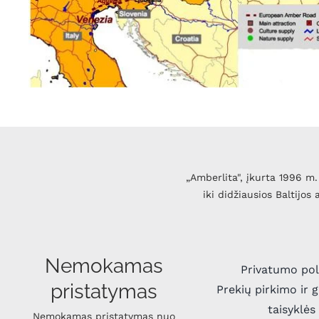
„Amberlita", įkurta 1996 m. 
iki didžiausios Baltijos
Nemokamas
Privatumo pol
pristatymas
Prekių pirkimo ir 
taisyklės
Nemokamas pristatymas nuo