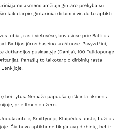
duriniajame akmens amžiuje gintaro prekyba su
o laikotarpio gintariniai dirbiniai vis dėlto aptikti
vos lobiai, rasti vietovėse, buvusiose prie Baltijos
 pat Baltijos jūros baseino kraštuose. Pavyzdžiui,
te Jutlandijos pusiasalyje (Danija), 100 Falklopunge
ritanija). Panašių to laikotarpio dirbinių rasta
 Lenkijoje.
urę bei rytus. Nemaža papuošalų iškasta akmens
mijoje, prie Ilmenio ežero.
a Juodkrantėje, Smiltynėje, Klaipėdos uoste, Lužijos
oje. Čia buvo aptikta ne tik gatavų dirbinių, bet ir