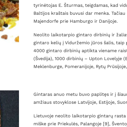
tyrinėtojas E. Šturmas, teigdamas, kad vi
Baltijos kraštais buvusi dar menka. Tačiau ši
Majendorfe prie Hamburgo ir Danijoje.
Neolito laikotarpio gintaro dirbinių ir žalia
gintaro kelių į Viduržemio jūros šalis, taip
4000 gintaro dirbinių aptikta viename rais
(Švedija), 1000 dirbinių – Upton Lovelyje (B
Meklenburge, Pomeranijoje, Rytų Prūsijoje,
Gintaras anuo metu buvo paplitęs ir į šia
amžiaus stovyklose Latvijoje, Estijoje, Suo
Lietuvoje neolito laikotarpio gintarų rast
miške prie Priekulės, Palangoje [9], Šventoj