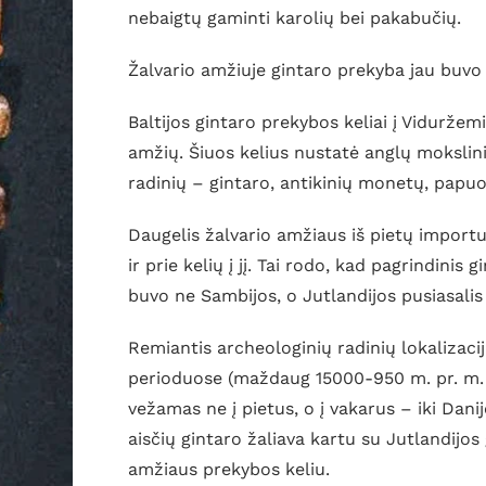
nebaigtų gaminti karolių bei pakabučių.
Žalvario amžiuje gintaro prekyba jau buvo 
Baltijos gintaro prekybos keliai į Viduržemi
amžių. Šiuos kelius nustatė anglų mokslin
radinių – gintaro, antikinių monetų, papuoš
Daugelis žalvario amžiaus iš pietų importu
ir prie kelių į jį. Tai rodo, kad pagrindini
buvo ne Sambijos, o Jutlandijos pusiasalis 
Remiantis archeologinių radinių lokalizacija
perioduose (maždaug 15000-950 m. pr. m. e
vežamas ne į pietus, o į vakarus – iki Dan
aisčių gintaro žaliava kartu su Jutlandij
amžiaus prekybos keliu.