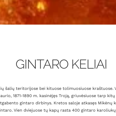
GINTARO KELIAI
ių šalių teritorijose bei kituose tolimuosiuose kraštuose
urio, 1871-1890 m. kasinėjęs Troją, griuvėsiuose tarp kitų 
 atgabento gintaro dirbinys. Kretos saloje atkasęs Mikėnų
intaro. Vien dviejuose tų kapų rasta 400 gintaro karoliukų