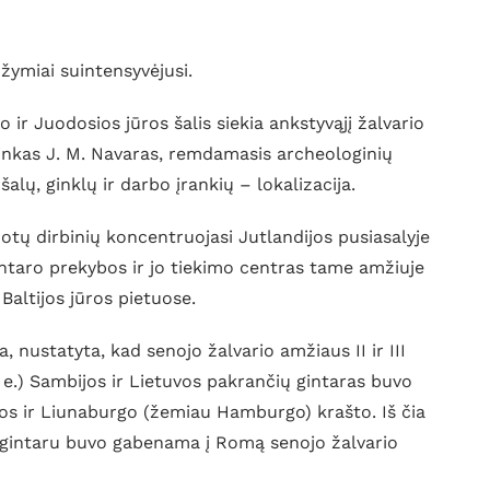
žymiai suintensyvėjusi.
o ir Juodosios jūros šalis siekia ankstyvąjį žalvario
inkas J. M. Navaras, remdamasis archeologinių
alų, ginklų ir darbo įrankių – lokalizacija.
otų dirbinių koncentruojasi Jutlandijos pusiasalyje
s gintaro prekybos ir jo tiekimo centras tame amžiuje
Baltijos jūros pietuose.
, nustatyta, kad senojo žalvario amžiaus II ir III
.) Sambijos ir Lietuvos pakrančių gintaras buvo
ijos ir Liunaburgo (žemiau Hamburgo) krašto. Iš čia
os gintaru buvo gabenama į Romą senojo žalvario