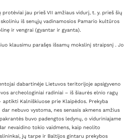
 protėviai jau prieš VII amžiaus vidurį, t. y. prieš šių
t skoliniu iš senųjų vadinamosios Pamario kultūros
nę ir vengrai (gyantar ir gyanta).
iuo klausimu parašęs išsamų mokslinį straipsnį . Jo
entojai dabartinėje Lietuvos teritorijoje apsigyveno
uvos archeologiniai radiniai – iš šiaurės elnio ragų
– aptikti Kalniškiuose prie Klaipėdos. Prekyba
u dar nebuvo vystoma, nes senasis akmens amžius
s pakrantės buvo padengtos ledynų, o viduriniajame
dar nevaidino tokio vaidmens, kaip neolito
lininkai, jų tarpe ir Baltijos gintaru prekybos