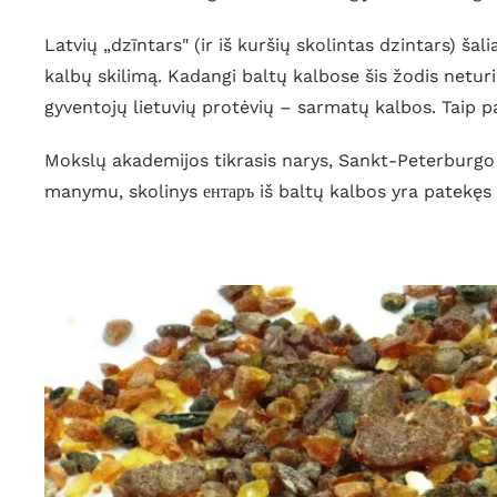
Latvių „dzīntars" (ir iš kuršių skolintas dzintars) šalia
kalbų skilimą. Kadangi baltų kalbose šis žodis netur
gyventojų lietuvių protėvių – sarmatų kalbos. Taip p
Mokslų akademijos tikrasis narys, Sankt-Peterburgo u
manymu, skolinys ентаръ iš baltų kalbos yra patekęs 