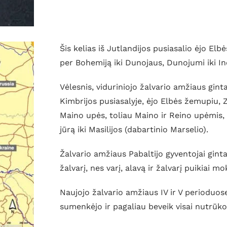
Šis kelias iš Jutlandijos pusiasalio ėjo Elb
per Bohemiją iki Dunojaus, Dunojumi iki Inos
Vėlesnis, viduriniojo žalvario amžiaus gint
Kimbrijos pusiasalyje, ėjo Elbės žemupiu, Za
Maino upės, toliau Maino ir Reino upėmis,
jūrą iki Masilijos (dabartinio Marselio).
Žalvario amžiaus Pabaltijo gyventojai gintarą
žalvarį, nes varį, alavą ir žalvarį puikiai m
Naujojo žalvario amžiaus IV ir V perioduos
sumenkėjo ir pagaliau beveik visai nutrūko