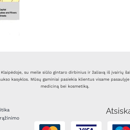
Klaipėdoje, su meile siūlo gintaro dirbinius ir žaliavą iš įvairių ša
 aukso kasyklos. Mūsų gaminiai pasiekia klientus visame pasaulyje 
mediciną bei kosmetiką.
Atsisk
itika
grąžinimo