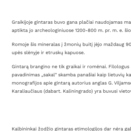
Graikijoje gintaras buvo gana plačiai naudojamas maž
aptikta jo archeologiniuose 1200-800 m. pr. m. e. šio
Romoje šis mineralas į žmonių buitį įėjo maždaug 900 
upės slėnyje ir etruskų kapuose.
Gintarą brangino ne tik graikai ir romėnai. Filologus 
pavadinimas „sakal" skamba panašiai kaip lietuvių ka
monografijos apie gintarą autorius anglas G. Viljam
Karaliaučiaus (dabart. Kaliningrado) yra buvusi viet
Kalbininkai žodžio gintaras etimologijos dar nėra galu