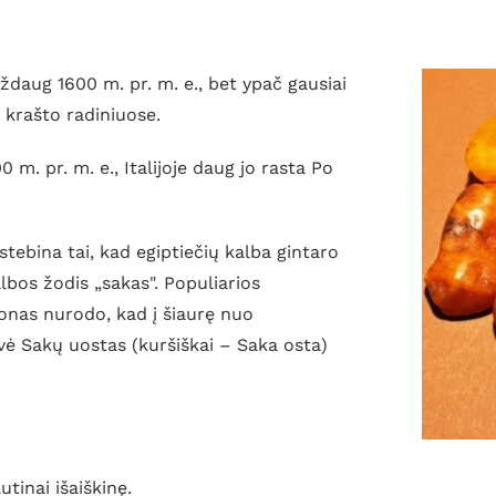
daug 1600 m. pr. m. e., bet ypač gausiai
 krašto radiniuose.
m. pr. m. e., Italijoje daug jo rasta Po
stebina tai, kad egiptiečių kalba gintaro
lbos žodis „sakas". Populiarios
sonas nurodo, kad į šiaurę nuo
ovė Sakų uostas (kuršiškai – Saka osta)
tinai išaiškinę.