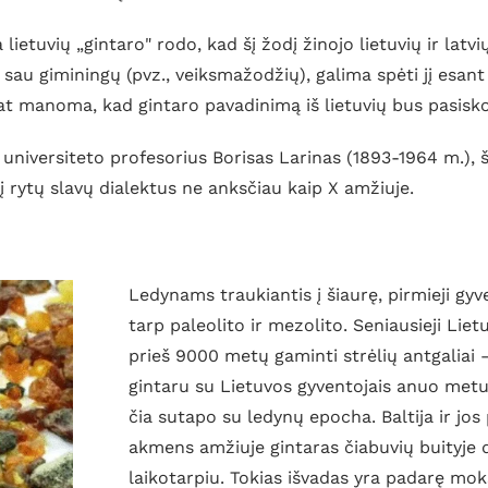
 lietuvių „gintaro" rodo, kad šį žodį žinojo lietuvių ir latvių
i sau giminingų (pvz., veiksmažodžių), galima spėti jį esan
at manoma, kad gintaro pavadinimą iš lietuvių bus pasiskoli
niversiteto profesorius Borisas Larinas (1893-1964 m.), š
į rytų slavų dialektus ne anksčiau kaip X amžiuje.
Ledynams traukiantis į šiaurę, pirmieji gyv
tarp paleolito ir mezolito. Seniausieji Liet
prieš 9000 metų gaminti strėlių antgaliai 
gintaru su Lietuvos gyventojais anuo met
čia sutapo su ledynų epocha. Baltija ir jo
akmens amžiuje gintaras čiabuvių buityje 
laikotarpiu. Tokias išvadas yra padarę moks