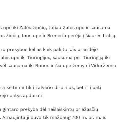
ės upe iki Zalės žiočių, toliau Zalės upe ir sausuma
 žiočių, Inos upe ir Brenerio perėja į šiaurės Italiją.
aro prekybos kelias kiek pakito. Jis prasidėjo
lės upe iki Tiuringijos, sausuma per Tiuringiją iki
 vėl sausuma iki Ronos ir šia upe žemyn į Viduržemio
 keitė ne tik į žalvario dirbinius, bet ir į patį
okėjo patys apdoroti.
e gintaro prekyba dėl neišaiškintų priežasčių
. Atnaujinta ji buvo tik maždaug 700 m. pr. m. e.