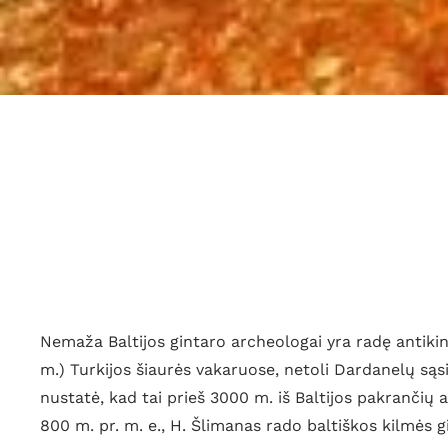
Nemaža Baltijos gintaro archeologai yra radę antikin
m.) Turkijos šiaurės vakaruose, netoli Dardanelų sąsia
nustatė, kad tai prieš 3000 m. iš Baltijos pakrančių
800 m. pr. m. e., H. Šlimanas rado baltiškos kilmės g