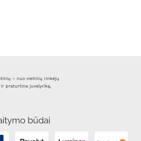
ltinių – nuo vietinių rinkėjų
ir praturtina juvelyriką,
aitymo būdai