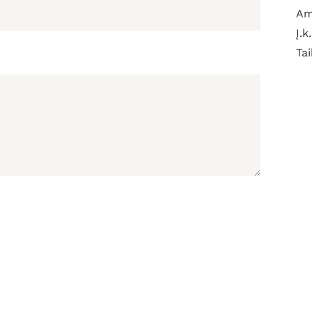
Am
Į.k
Tai