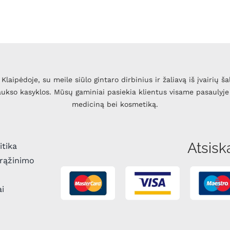
Klaipėdoje, su meile siūlo gintaro dirbinius ir žaliavą iš įvairių ša
 aukso kasyklos. Mūsų gaminiai pasiekia klientus visame pasaulyje 
mediciną bei kosmetiką.
Atsisk
itika
grąžinimo
ai