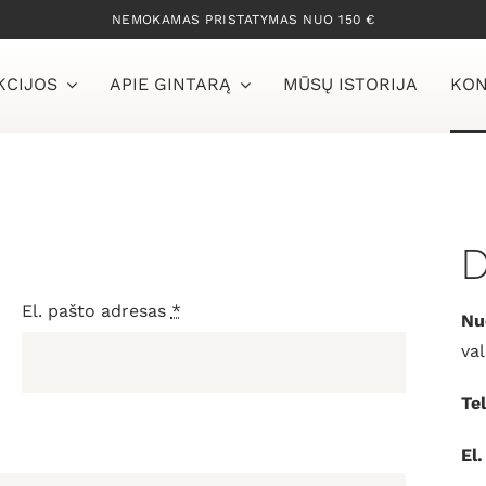
NEMOKAMAS PRISTATYMAS NUO 150 €
KCIJOS
APIE GINTARĄ
MŪSŲ ISTORIJA
KON
D
El. pašto adresas
*
Nu
val
Tel
El.