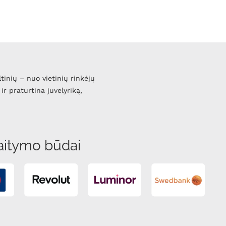
ltinių – nuo vietinių rinkėjų
ir praturtina juvelyriką,
aitymo būdai