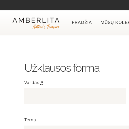
Skip
to
content
PRADŽIA
MŪSŲ KOLE
Užklausos forma
Vardas
*
Tema