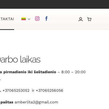
TAKTAI
arbo laikas
o pirmadienio iki šeštadienio
– 8:00 – 20:00
.
.
+37065253052
ir
+37065256056
 paštas
amberlita2@gmail.com