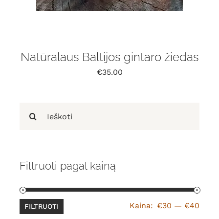
Natūralaus Baltijos gintaro žiedas
€
35.00
Search
for:
Filtruoti pagal kainą
Min
Maks
Kaina:
€30
—
€40
FILTRUOTI
kain
kain