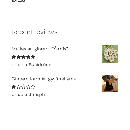
€
4.20
5.00
iš 5
Recent reviews
Muilas su gintaru "Širdis"
Įvertinimas:
pridėjo Skaidrūnė
5
iš 5
Gintaro karoliai gyvūneliams
Įvertinimas:
pridėjo Joesph
1
iš
5