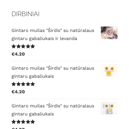
DIRBINIAI
Gintaro muilas "Širdis" su natūralaus
gintaru gabaliukais ir levanda
Įvertinimas:
€
4.20
5.00
iš 5
Gintaro muilas "Širdis" su natūralaus
gintaru gabaliukais
Įvertinimas:
€
4.20
5.00
iš 5
Gintaro muilas "Širdis" su natūralaus
gintaru gabaliukais
Įvertinimas: