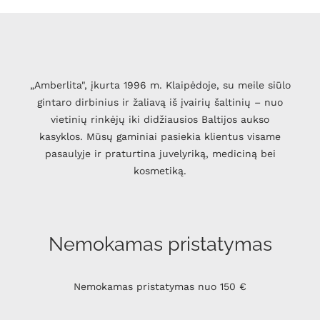
„Amberlita", įkurta 1996 m. Klaipėdoje, su meile siūlo
gintaro dirbinius ir žaliavą iš įvairių šaltinių – nuo
vietinių rinkėjų iki didžiausios Baltijos aukso
kasyklos. Mūsų gaminiai pasiekia klientus visame
pasaulyje ir praturtina juvelyriką, mediciną bei
kosmetiką.
Nemokamas pristatymas
Nemokamas pristatymas nuo 150 €