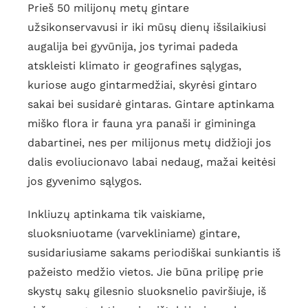
Prieš 50 milijonų metų gintare
užsikonservavusi ir iki mūsų dienų išsilaikiusi
augalija bei gyvūnija, jos tyrimai padeda
atskleisti klimato ir geografines sąlygas,
kuriose augo gintarmedžiai, skyrėsi gintaro
sakai bei susidarė gintaras. Gintare aptinkama
miško flora ir fauna yra panaši ir gimininga
dabartinei, nes per milijonus metų didžioji jos
dalis evoliucionavo labai nedaug, mažai keitėsi
jos gyvenimo sąlygos.
Inkliuzų aptinkama tik vaiskiame,
sluoksniuotame (varvekliniame) gintare,
susidariusiame sakams periodiškai sunkiantis iš
pažeisto medžio vietos. Jie būna prilipę prie
skystų sakų gilesnio sluoksnelio paviršiuje, iš