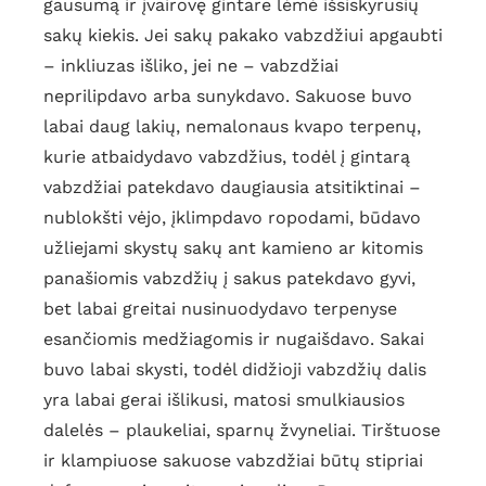
gausumą ir įvairovę gintare lėmė išsiskyrusių
sakų kiekis. Jei sakų pakako vabzdžiui apgaubti
– inkliuzas išliko, jei ne – vabzdžiai
neprilipdavo arba sunykdavo. Sakuose buvo
labai daug lakių, nemalonaus kvapo terpenų,
kurie atbaidydavo vabzdžius, todėl į gintarą
vabzdžiai patekdavo daugiausia atsitiktinai –
nublokšti vėjo, įklimpdavo ropodami, būdavo
užliejami skystų sakų ant kamieno ar kitomis
panašiomis vabzdžių į sakus patekdavo gyvi,
bet labai greitai nusinuodydavo terpenyse
esančiomis medžiagomis ir nugaišdavo. Sakai
buvo labai skysti, todėl didžioji vabzdžių dalis
yra labai gerai išlikusi, matosi smulkiausios
dalelės – plaukeliai, sparnų žvyneliai. Tirštuose
ir klampiuose sakuose vabzdžiai būtų stipriai