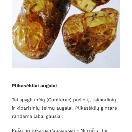
Plikasėkliai augalai
Tai spygliuočių (Coniferae) pušinių, taksodinių
ir kiparisinių šeimų augalai. Plikasėklių gintare
randama labai gausiai.
Pušų aptinkama gausiausiai – 15 rūšių. Tai