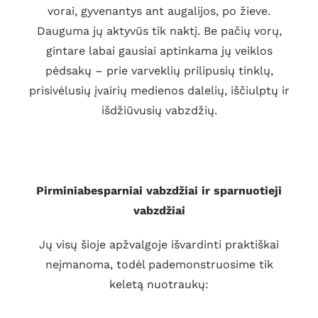
vorai, gyvenantys ant augalijos, po žieve.
Dauguma jų aktyvūs tik naktį. Be pačių vorų,
gintare labai gausiai aptinkama jų veiklos
pėdsakų – prie varveklių prilipusių tinklų,
prisivėlusių įvairių medienos dalelių, iščiulptų ir
išdžiūvusių vabzdžių.
Pirminiabesparniai vabzdžiai ir sparnuotieji
vabzdžiai
Jų visų šioje apžvalgoje išvardinti praktiškai
neįmanoma, todėl pademonstruosime tik
keletą nuotraukų: