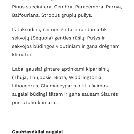
Pinus succinifera, Cembra, Paracembra, Parrya,
Balfouriana, Strobus grupių pušys.
Iš taksodinių šeimos gintare randama tik
sekvojų (Sequoia) genties rūšių. Pušys ir
sekvojos būdingos vidutiniam ir gana drėgnam
klimatui.
Labai gausiai gintare aptinkami kiparisinių
(Thuja, Thujopsis, Biota, Widdringtonia,
Libocedrus, Chamaecyparis ir kt.) šeimos
augalai būdingi šiltam ir gana sausam Šiaurės
pusrutulio klimatui.
Gaubtasėkliai augalai