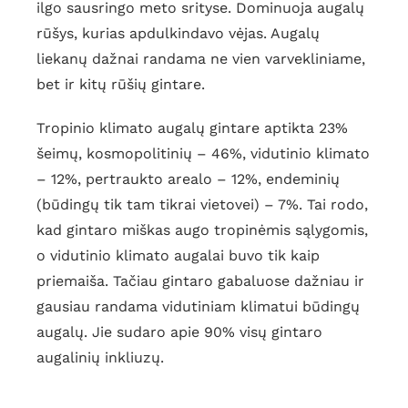
ilgo sausringo meto srityse. Dominuoja augalų
rūšys, kurias apdulkindavo vėjas. Augalų
liekanų dažnai randama ne vien varvekliniame,
bet ir kitų rūšių gintare.
Tropinio klimato augalų gintare aptikta 23%
šeimų, kosmopolitinių – 46%, vidutinio klimato
– 12%, pertraukto arealo – 12%, endeminių
(būdingų tik tam tikrai vietovei) – 7%. Tai rodo,
kad gintaro miškas augo tropinėmis sąlygomis,
o vidutinio klimato augalai buvo tik kaip
priemaiša. Tačiau gintaro gabaluose dažniau ir
gausiau randama vidutiniam klimatui būdingų
augalų. Jie sudaro apie 90% visų gintaro
augalinių inkliuzų.