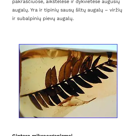
pakraščiuose, aikštelėse ir dykvietėse augusių
augalų. Yra ir tipinių sausų šiltų augalų – viržių
ir subalpinių pievų augalų.
Gintaro mikroorganizmai