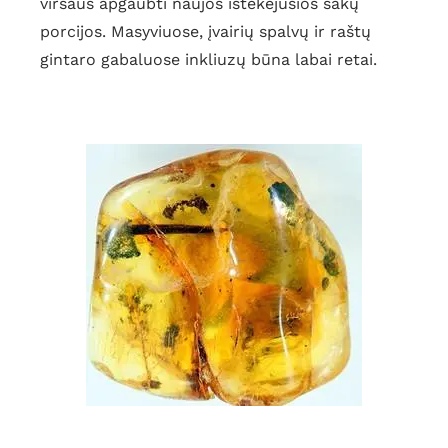
viršaus apgaubti naujos ištekėjusios sakų
porcijos. Masyviuose, įvairių spalvų ir raštų
gintaro gabaluose inkliuzų būna labai retai.