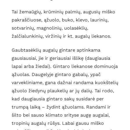
Tai žemaūgių, krūminių palmių, augusių miško
pakraščiuose, ąžuolo, buko, klevo, laurinių,
sotvarinių, magnolinių, uolasėklių,
žalčialunkinių, viržinių ir kt. augalų liekanos.
Gaubtasėklių augalų gintare aptinkama
gausiausiai, jie ir geriausiai išlikę (daugiausia
lapai arba žiedai). Gintaro liekanose dominuoja
ąžuolas. Daugelyje gintaro gabalų, ypač
varvekliniame, gana dažnai randama kuokštelių
ąžuolo žiedynų plaukelių ar jų dalių. Tai rodo,
kad daugiausia gintaro sakų susidarė per
trumpą laiką – žydint ąžuolams. Randami ir
šilto bei sauso klimato srityse augę augalai,
tropinių augalų rūšys. Labai gausu miško