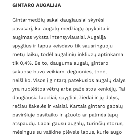
GINTARO AUGALIJA
Gintarmedžių sakai daugiausiai skyrėsi
pavasarį, kai augalų medžiagų apykaita ir
augimas vyksta intensyviausiai. Augalija
spyglius ir lapus keisdavo tik sausringuoju
metų laiku, todėl augalinių inkliuzų aptinkama
tik 0,4%. Be to, dauguma augalų gintaro
sakuose buvo veikiami deguonies, todėl
neišliko. Visos į gintarą patekusios augalų dalys
yra nuplėštos vėtrų arba pažeistos kenkėjų. Tai
daugiausia lapeliai, spygliai, žiedai ir jų dalys,
rečiau šakelės ir vaisiai. Kartais gintaro gabalų
paviršiuje pasitaiko ir ąžuolo ar palmės lapų
atspaudų. Labai gausu augalų, turinčių storus,
mėsingus su vaškine plėvele lapus, kurie augo