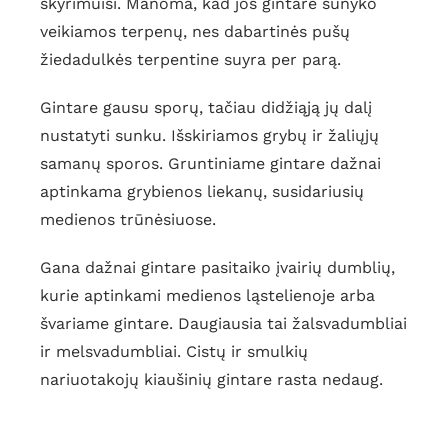
skyrimuisi. Manoma, kad jos gintare sunyko
veikiamos terpenų, nes dabartinės pušų
žiedadulkės terpentine suyra per parą.
Gintare gausu sporų, tačiau didžiąją jų dalį
nustatyti sunku. Išskiriamos grybų ir žaliųjų
samanų sporos. Gruntiniame gintare dažnai
aptinkama grybienos liekanų, susidariusių
medienos trūnėsiuose.
Gana dažnai gintare pasitaiko įvairių dumblių,
kurie aptinkami medienos ląstelienoje arba
švariame gintare. Daugiausia tai žalsvadumbliai
ir melsvadumbliai. Cistų ir smulkių
nariuotakojų kiaušinių gintare rasta nedaug.