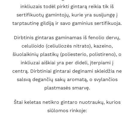
inkliuzais todėl pirkti gintarą reikia tik iš
sertifikuotų gamintojų, kurie yra susijungę į
tarptautinę gildiją ir savo gaminius sertifikuoja.
Dirbtinis gintaras gaminamas iš fenolio dervų,
celulioido (celiuliozės nitrato), kazeino,
šiuolaikinių plastikų (poliesterio, polistireno), o
inkliuzai aiškiai yra per dideli, įterpiami į
centrą. Dirbtiniai gintarai deginami skleidžia ne
salsvą degančių sakų aromatą, o svylančios
plastmasės smarvę.
Štai keletas netikro gintaro nuotraukų, kurios
siūlomos rinkoje: