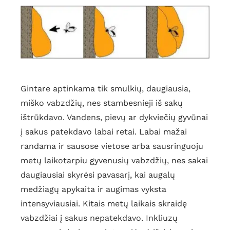
Gintare aptinkama tik smulkių, daugiausia,
miško vabzdžių, nes stambesnieji iš sakų
ištrūkdavo. Vandens, pievų ar dykviečių gyvūnai
į sakus patekdavo labai retai. Labai mažai
randama ir sausose vietose arba sausringuoju
metų laikotarpiu gyvenusių vabzdžių, nes sakai
daugiausiai skyrėsi pavasarį, kai augalų
medžiagų apykaita ir augimas vyksta
intensyviausiai. Kitais metų laikais skraidę
vabzdžiai į sakus nepatekdavo. Inkliuzų