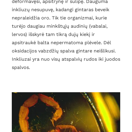
deformavęsi, apsitrynę ir sulipę. Dauguma
inkliuzų nesupuvę, kadangi gintaras beveik
nepraleidžia oro. Tik tie organizmai, kurie
turėjo daugiau minkštųjų audinių (vabalai,
lervos) išskyrė tam tikrą dujų kiekį ir
apsitraukė balta nepermatoma plėvele. Dėl
oksidacijos vabzdžių spalva gintare neišlikusi.
Inkliuzai yra nuo visų atspalvių rudos iki juodos
spalvos.