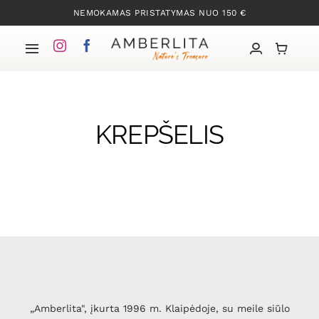
Skip
NEMOKAMAS PRISTATYMAS NUO 150 €
to
content
Toggle
Navigation
Pradžia
CHANGE THE GAME
KREPŠELIS
Mūsų kolekcijos
Apie Gintarą
Mūsų istorija
Kontaktai
„Amberlita", įkurta 1996 m. Klaipėdoje, su meile siūlo