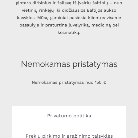
gintaro dirbinius ir žaliavą iš įvairių šaltinių – nuo
vietinių rinkėjų iki didžiausios Baltijos aukso
kasyklos. Mūsų gaminiai pasiekia klientus visame
pasaulyje ir praturtina juvelyriką, mediciną bei
kosmetiką.
Nemokamas pristatymas
Nemokamas pristatymas nuo 150 €
Privatumo politika
Prekių pirkimo ir grąžinimo taisyklės