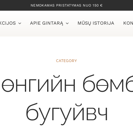
NEMOKAMAS PRISTATYMAS NUO 150 €
KCIJOS
APIE GINTARĄ
MŪSŲ ISTORIJA
KON
CATEGORY
 өнгийн бөм
бугуйвч