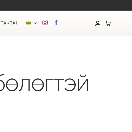
TAKTAI
бөлөгтэй