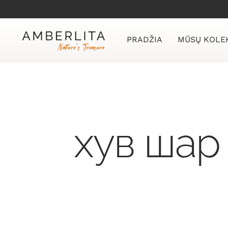
Skip
to
content
PRADŽIA
MŪSŲ KOLE
хув шар