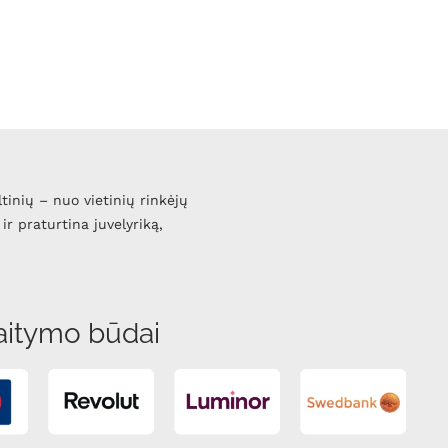
ltinių – nuo vietinių rinkėjų
ir praturtina juvelyriką,
aitymo būdai