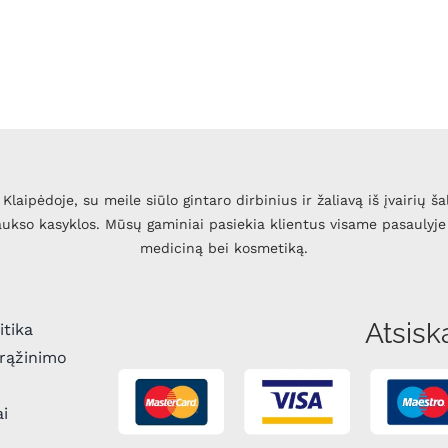
Klaipėdoje, su meile siūlo gintaro dirbinius ir žaliavą iš įvairių ša
 aukso kasyklos. Mūsų gaminiai pasiekia klientus visame pasaulyje 
mediciną bei kosmetiką.
Atsisk
itika
grąžinimo
ai