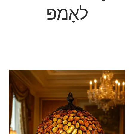
לאָמפּ