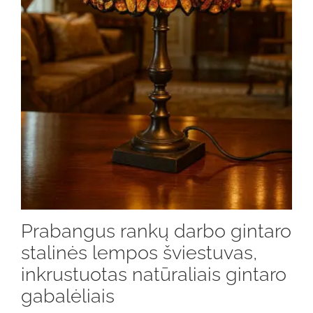
Prabangus rankų darbo gintaro
stalinės lempos šviestuvas,
inkrustuotas natūraliais gintaro
gabalėliais