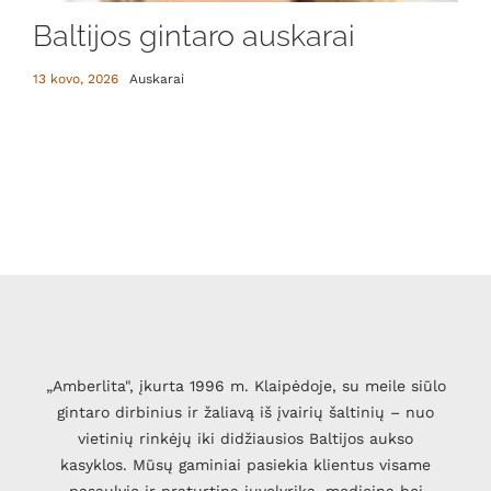
Baltijos gintaro auskarai
13 kovo, 2026
Auskarai
„Amberlita", įkurta 1996 m. Klaipėdoje, su meile siūlo
gintaro dirbinius ir žaliavą iš įvairių šaltinių – nuo
vietinių rinkėjų iki didžiausios Baltijos aukso
kasyklos. Mūsų gaminiai pasiekia klientus visame
pasaulyje ir praturtina juvelyriką, mediciną bei