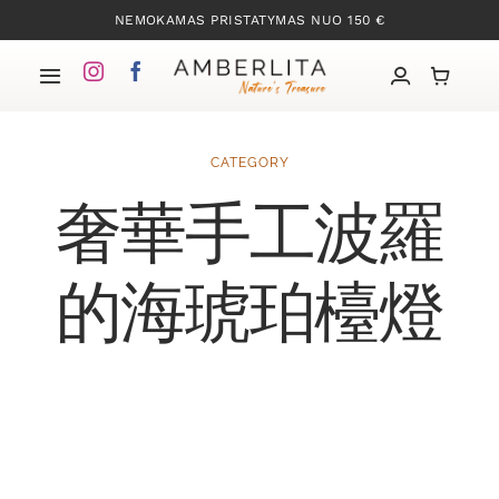
Skip
NEMOKAMAS PRISTATYMAS NUO 150 €
to
content
Toggle
Navigation
Pradžia
CATEGORY
奢華手工波羅
Mūsų kolekcijos
Apie Gintarą
的海琥珀檯燈
Mūsų istorija
Kontaktai