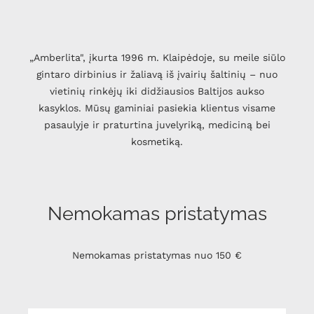
„Amberlita", įkurta 1996 m. Klaipėdoje, su meile siūlo
gintaro dirbinius ir žaliavą iš įvairių šaltinių – nuo
vietinių rinkėjų iki didžiausios Baltijos aukso
kasyklos. Mūsų gaminiai pasiekia klientus visame
pasaulyje ir praturtina juvelyriką, mediciną bei
kosmetiką.
Nemokamas pristatymas
Nemokamas pristatymas nuo 150 €