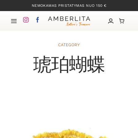
Skip
NEMOKAMAS PRISTATYMAS NUO 150 €
to
content
Toggle
Navigation
Pradžia
CATEGORY
琥珀蝴蝶
Mūsų kolekcijos
Apie Gintarą
Mūsų istorija
Kontaktai