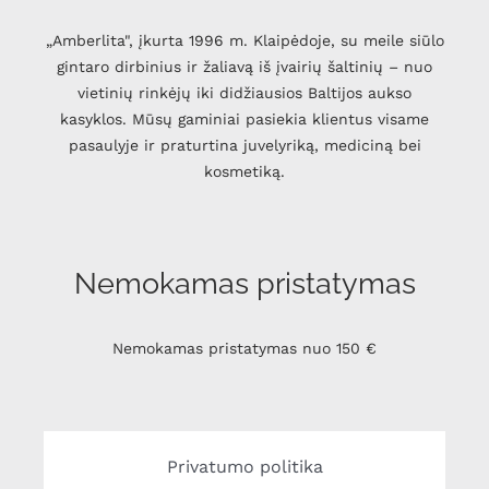
„Amberlita", įkurta 1996 m. Klaipėdoje, su meile siūlo
gintaro dirbinius ir žaliavą iš įvairių šaltinių – nuo
vietinių rinkėjų iki didžiausios Baltijos aukso
kasyklos. Mūsų gaminiai pasiekia klientus visame
pasaulyje ir praturtina juvelyriką, mediciną bei
kosmetiką.
Nemokamas pristatymas
Nemokamas pristatymas nuo 150 €
Privatumo politika