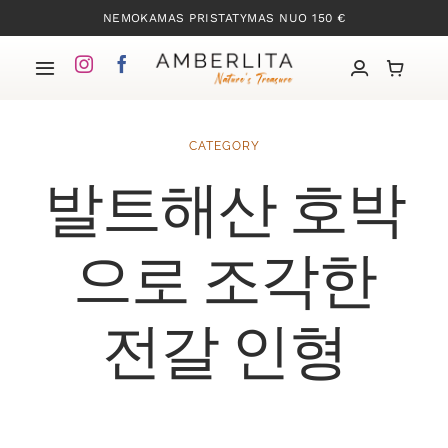
Skip
NEMOKAMAS PRISTATYMAS NUO 150 €
to
content
Toggle
Navigation
Pradžia
CATEGORY
발트해산 호박
Mūsų kolekcijos
Apie Gintarą
으로 조각한
Mūsų istorija
전갈 인형
Kontaktai