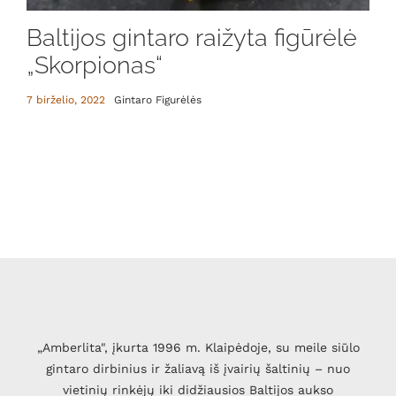
Baltijos gintaro raižyta figūrėlė
„Skorpionas“
7 birželio, 2022
Gintaro Figurėlės
„Amberlita", įkurta 1996 m. Klaipėdoje, su meile siūlo
gintaro dirbinius ir žaliavą iš įvairių šaltinių – nuo
vietinių rinkėjų iki didžiausios Baltijos aukso