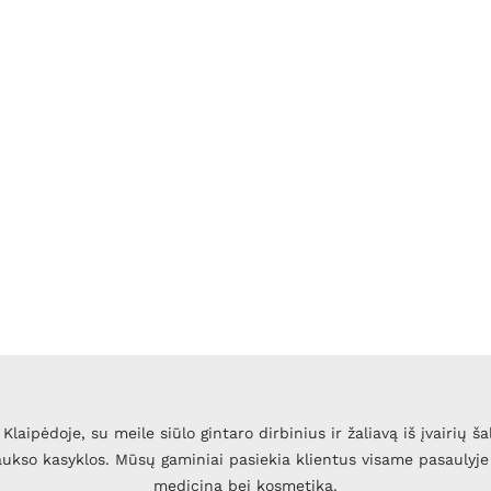
Klaipėdoje, su meile siūlo gintaro dirbinius ir žaliavą iš įvairių ša
 aukso kasyklos. Mūsų gaminiai pasiekia klientus visame pasaulyje 
mediciną bei kosmetiką.