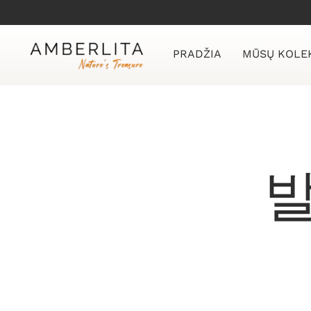
Skip
to
content
PRADŽIA
MŪSŲ KOLE
발