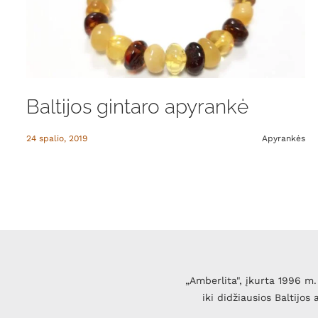
Baltijos gintaro apyrankė
24 spalio, 2019
Apyrankės
„Amberlita", įkurta 1996 m. 
iki didžiausios Baltijos