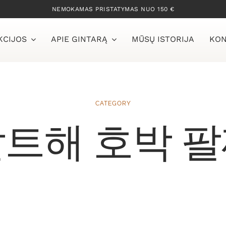
NEMOKAMAS PRISTATYMAS NUO 150 €
KCIJOS
APIE GINTARĄ
MŪSŲ ISTORIJA
KON
CATEGORY
트해 호박 