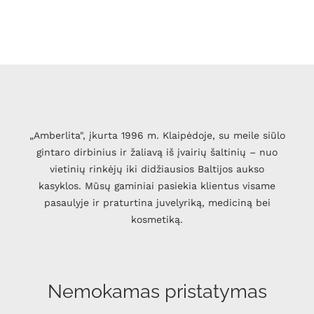
„Amberlita", įkurta 1996 m. Klaipėdoje, su meile siūlo
gintaro dirbinius ir žaliavą iš įvairių šaltinių – nuo
vietinių rinkėjų iki didžiausios Baltijos aukso
kasyklos. Mūsų gaminiai pasiekia klientus visame
pasaulyje ir praturtina juvelyriką, mediciną bei
kosmetiką.
Nemokamas pristatymas