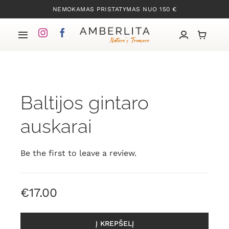
Skip
NEMOKAMAS PRISTATYMAS NUO 150 €
to
content
Toggle
Navigation
Pradžia
Baltijos gintaro
Mūsų kolekcijos
auskarai
Apie Gintarą
Be the first to leave a review.
Mūsų istorija
€
17.00
Kontaktai
Į KREPŠELĮ