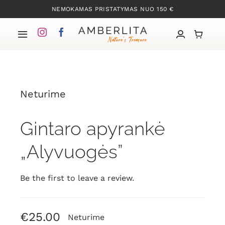
Skip
NEMOKAMAS PRISTATYMAS NUO 150 €
to
content
Toggle
Navigation
Pradžia
Neturime
Mūsų kolekcijos
Gintaro apyrankė
Apie Gintarą
„Alyvuogės”
Mūsų istorija
Be the first to leave a review.
Kontaktai
€
25.00
Neturime