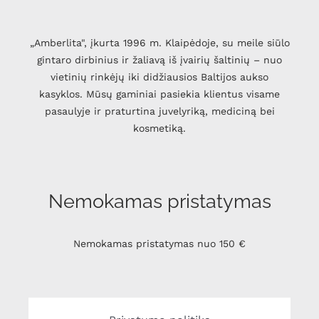
„Amberlita", įkurta 1996 m. Klaipėdoje, su meile siūlo
gintaro dirbinius ir žaliavą iš įvairių šaltinių – nuo
vietinių rinkėjų iki didžiausios Baltijos aukso
kasyklos. Mūsų gaminiai pasiekia klientus visame
pasaulyje ir praturtina juvelyriką, mediciną bei
kosmetiką.
Nemokamas pristatymas
Nemokamas pristatymas nuo 150 €