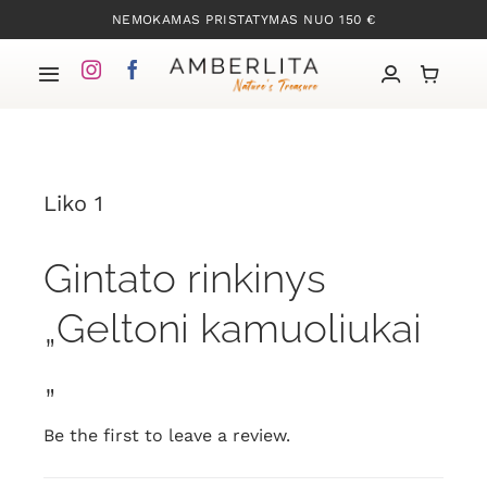
Skip
NEMOKAMAS PRISTATYMAS NUO 150 €
to
content
Toggle
Navigation
Pradžia
Liko 1
Mūsų kolekcijos
Gintato rinkinys
Apie Gintarą
„Geltoni kamuoliukai
Mūsų istorija
„
Kontaktai
Be the first to leave a review.