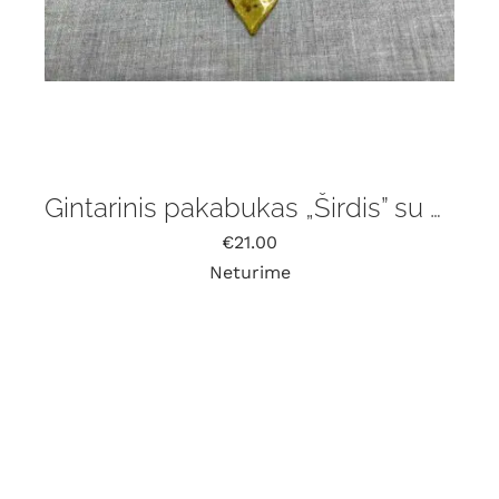
Gintarinis pakabukas „Širdis” su grandinėle
€
21.00
Neturime