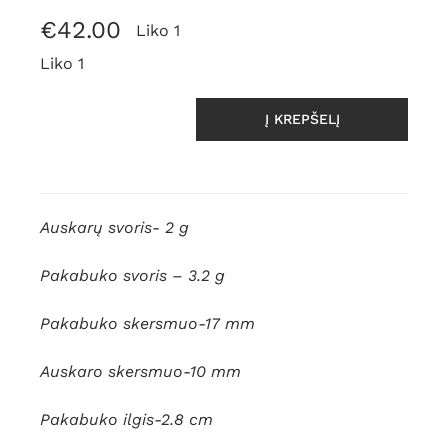
€
42.00
Liko 1
Liko 1
Į KREPŠELĮ
produkto
kiekis:
Gintato
rinkinys
Auskarų svoris- 2 g
"Geltoni
kamuoliukai
Pakabuko svoris – 3.2 g
"
Pakabuko skersmuo-17 mm
Auskaro skersmuo-10 mm
Pakabuko ilgis-2.8 cm