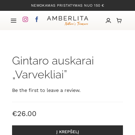
Skip
NEMOKAMAS PRISTATYMAS NUO 150 €
to
content
Toggle
Navigation
Pradžia
Gintaro auskarai
Mūsų kolekcijos
„Varvekliai”
Apie Gintarą
Be the first to leave a review.
Mūsų istorija
€
26.00
Kontaktai
Į KREPŠELĮ