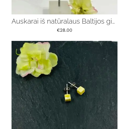
Auskarai iš natūralaus Baltijos gintaro
€
28.00