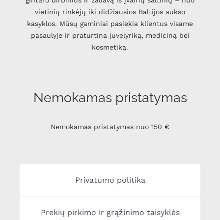
gintaro dirbinius ir žaliavą iš įvairių šaltinių – nuo
vietinių rinkėjų iki didžiausios Baltijos aukso
kasyklos. Mūsų gaminiai pasiekia klientus visame
pasaulyje ir praturtina juvelyriką, mediciną bei
kosmetiką.
Nemokamas pristatymas
Nemokamas pristatymas nuo 150 €
Privatumo politika
Prekių pirkimo ir grąžinimo taisyklės