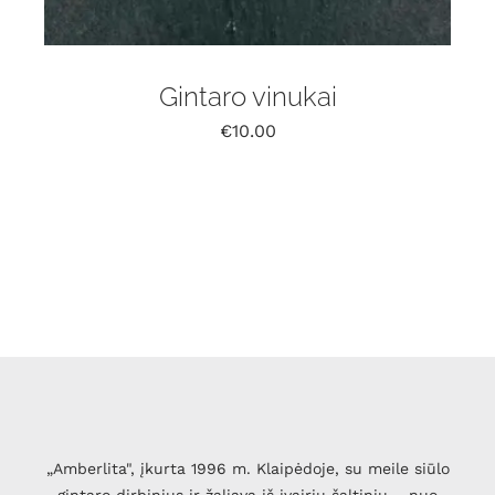
Gintaro vinukai
€
10.00
„Amberlita", įkurta 1996 m. Klaipėdoje, su meile siūlo