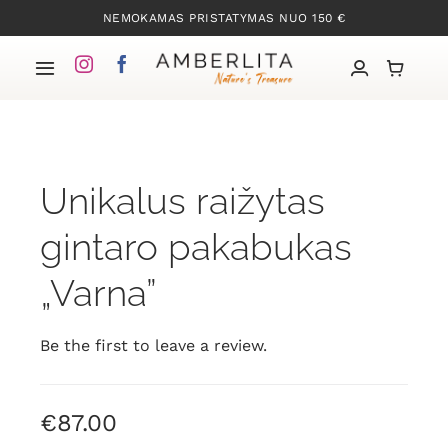
Skip
NEMOKAMAS PRISTATYMAS NUO 150 €
to
content
Toggle
Navigation
Pradžia
Unikalus raižytas
Mūsų kolekcijos
gintaro pakabukas
Apie Gintarą
„Varna”
Mūsų istorija
Be the first to leave a review.
Kontaktai
€
87.00