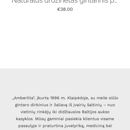
Natūralus drožinėtas gintarinis pakabukas „Liepsna” su grandinėle
€
38.00
„Amberlita", įkurta 1996 m. Klaipėdoje, su meile siūlo
gintaro dirbinius ir žaliavą iš įvairių šaltinių – nuo
vietinių rinkėjų iki didžiausios Baltijos aukso
kasyklos. Mūsų gaminiai pasiekia klientus visame
pasaulyje ir praturtina juvelyriką, mediciną bei