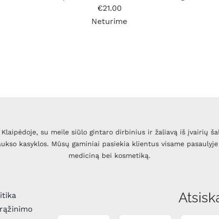
€
21.00
Neturime
Klaipėdoje, su meile siūlo gintaro dirbinius ir žaliavą iš įvairių ša
 aukso kasyklos. Mūsų gaminiai pasiekia klientus visame pasaulyje 
mediciną bei kosmetiką.
Atsisk
itika
grąžinimo