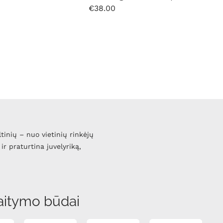
€
38.00
ltinių – nuo vietinių rinkėjų
ir praturtina juvelyriką,
aitymo būdai