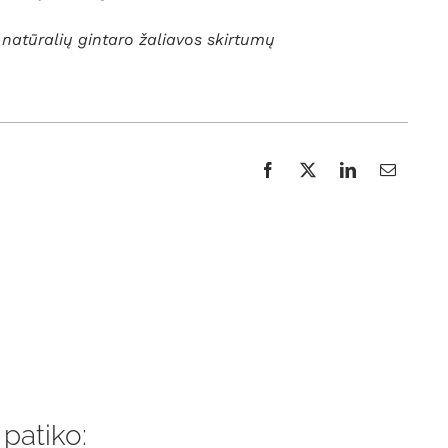
ėl natūralių gintaro žaliavos skirtumų
 patiko: