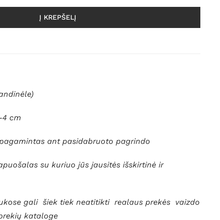
Į KREPŠELĮ
andinėle)
-4 cm
s pagamintas ant pasidabruoto pagrindo
apuošalas su kuriuo jūs jausitės išskirtinė ir
kose gali šiek tiek neatitikti realaus prekės vaizdo
 prekių kataloge