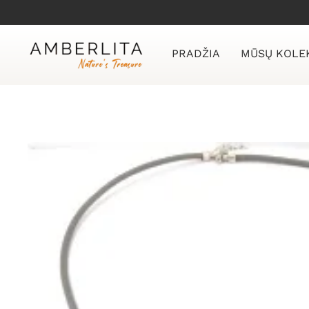
Skip
to
content
PRADŽIA
MŪSŲ KOLE