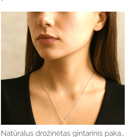
Natūralus drožinėtas gintarinis pakabukas „Liepsna” su grandinėle