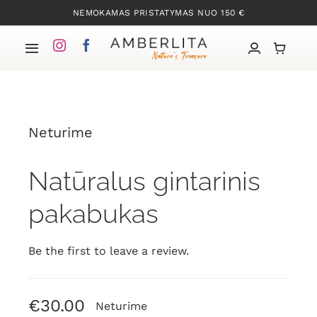
Skip
NEMOKAMAS PRISTATYMAS NUO 150 €
to
content
Toggle
Navigation
Pradžia
Neturime
Mūsų kolekcijos
Natūralus gintarinis
Apie Gintarą
pakabukas
Mūsų istorija
Be the first to leave a review.
Kontaktai
€
30.00
Neturime