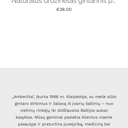
Natūralus drožinėtas gintarinis pakabukas „Liepsna” su grandinėle
€
38.00
„Amberlita", įkurta 1996 m. Klaipėdoje, su meile siūlo
gintaro dirbinius ir žaliavą iš įvairių šaltinių – nuo
vietinių rinkėjų iki didžiausios Baltijos aukso
kasyklos. Mūsų gaminiai pasiekia klientus visame
pasaulyje ir praturtina juvelyriką, mediciną bei