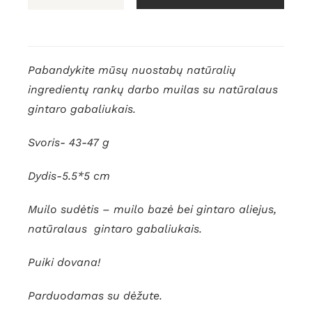
produkto
kiekis:
Muilas
su
Pabandykite mūsų nuostabų natūralių
gintaru
ingredientų rankų darbo muilas su natūralaus
"Širdis"
gintaro gabaliukais.
Svoris- 43-47 g
Dydis-5.5*5 cm
Muilo sudėtis – muilo bazė bei gintaro aliejus,
natūralaus gintaro gabaliukais.
Puiki dovana!
Parduodamas su dėžute.