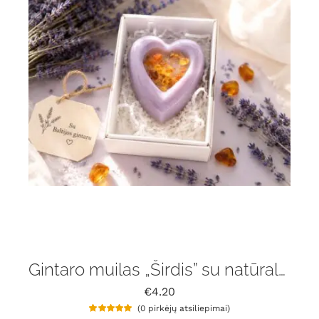
Gintaro muilas „Širdis” su natūralaus gintaru gabaliukais ir levanda
€
4.20
(
0
pirkėjų atsiliepimai)