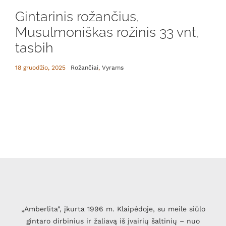
Gintarinis rožančius,
Musulmoniškas rožinis 33 vnt,
tasbih
18 gruodžio, 2025
Rožančiai
,
Vyrams
„Amberlita", įkurta 1996 m. Klaipėdoje, su meile siūlo
gintaro dirbinius ir žaliavą iš įvairių šaltinių – nuo