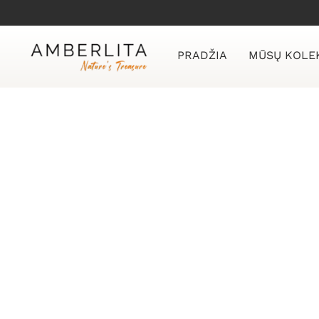
Skip
to
content
PRADŽIA
MŪSŲ KOLE