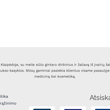
Klaipėdoje, su meile siūlo gintaro dirbinius ir žaliavą iš įvairių ša
 aukso kasyklos. Mūsų gaminiai pasiekia klientus visame pasaulyje 
mediciną bei kosmetiką.
Atsisk
itika
grąžinimo