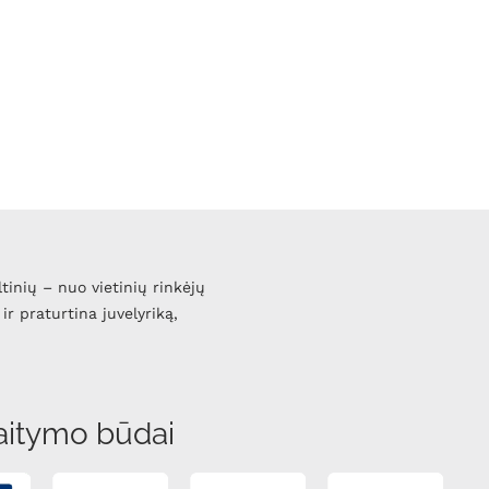
ltinių – nuo vietinių rinkėjų
ir praturtina juvelyriką,
aitymo būdai