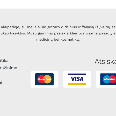
Klaipėdoje, su meile siūlo gintaro dirbinius ir žaliavą iš įvairių ša
 aukso kasyklos. Mūsų gaminiai pasiekia klientus visame pasaulyje 
mediciną bei kosmetiką.
Atsisk
itika
grąžinimo
ai