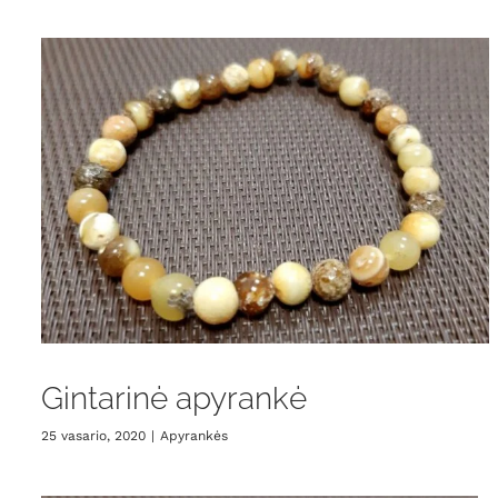
Gintarinė apyrankė
25 vasario, 2020
|
Apyrankės