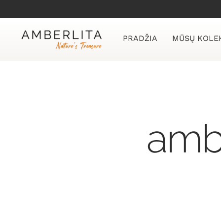
Skip
to
content
PRADŽIA
MŪSŲ KOLE
ambe