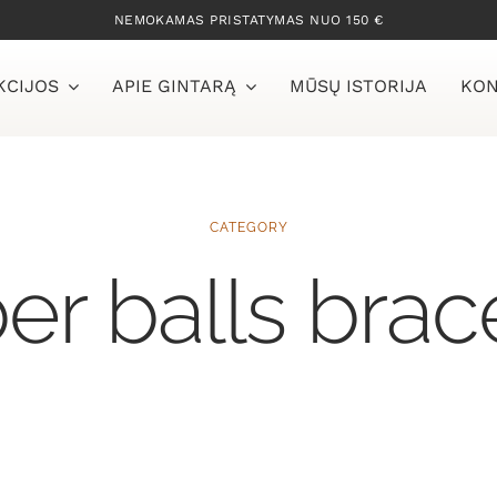
NEMOKAMAS PRISTATYMAS NUO 150 €
KCIJOS
APIE GINTARĄ
MŪSŲ ISTORIJA
KON
CATEGORY
r balls brac