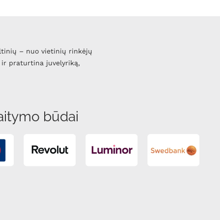
ltinių – nuo vietinių rinkėjų
ir praturtina juvelyriką,
aitymo būdai