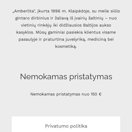
„Amberlita", įkurta 1996 m. Klaipėdoje, su meile siūlo
gintaro dirbinius ir žaliavą iš įvairių šaltinių – nuo
vietinių rinkėjų iki didžiausios Baltijos aukso
kasyklos. Mūsų gaminiai pasiekia klientus visame
pasaulyje ir praturtina juvelyriką, mediciną bei
kosmetiką.
Nemokamas pristatymas
Nemokamas pristatymas nuo 150 €
Privatumo politika