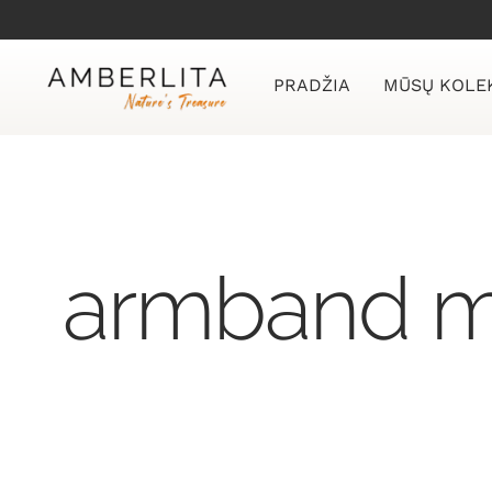
Skip
to
content
PRADŽIA
MŪSŲ KOLE
armband me