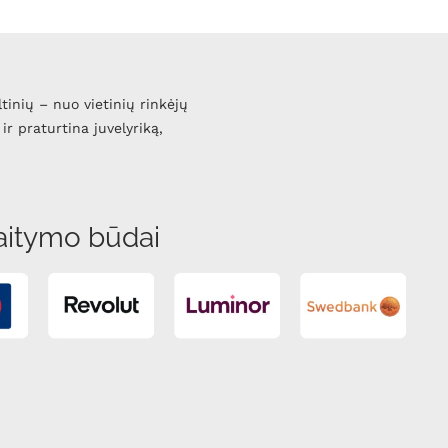
ltinių – nuo vietinių rinkėjų
ir praturtina juvelyriką,
aitymo būdai