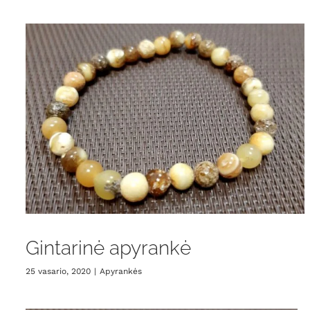
Gintarinė apyrankė
25 vasario, 2020
|
Apyrankės