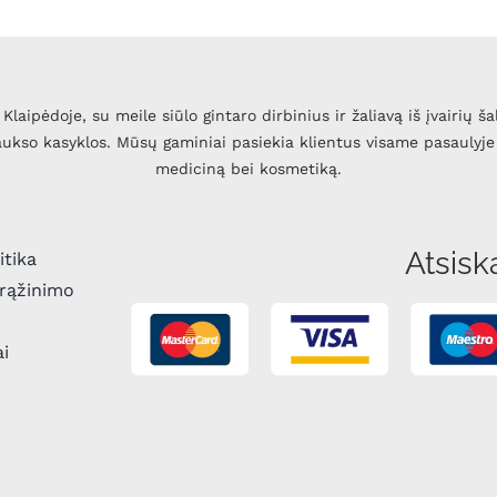
Klaipėdoje, su meile siūlo gintaro dirbinius ir žaliavą iš įvairių ša
 aukso kasyklos. Mūsų gaminiai pasiekia klientus visame pasaulyje 
mediciną bei kosmetiką.
Atsisk
itika
grąžinimo
ai