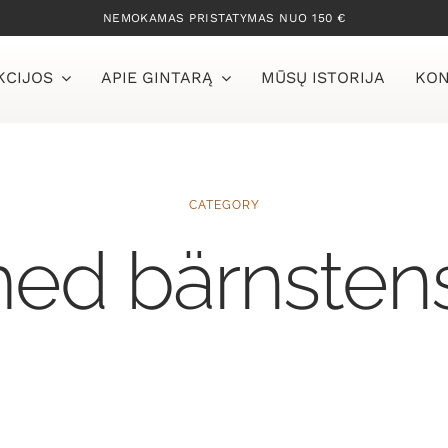
NEMOKAMAS PRISTATYMAS NUO 150 €
KCIJOS
APIE GINTARĄ
MŪSŲ ISTORIJA
KON
CATEGORY
d bärnstens