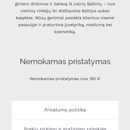
gintaro dirbinius ir žaliavą iš įvairių šaltinių – nuo
vietinių rinkėjų iki didžiausios Baltijos aukso
kasyklos. Mūsų gaminiai pasiekia klientus visame
pasaulyje ir praturtina juvelyriką, mediciną bei
kosmetiką.
Nemokamas pristatymas
Nemokamas pristatymas nuo 150 €
Privatumo politika
Prekių pirkimo ir grąžinimo taisyklės