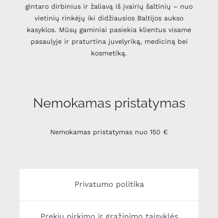
gintaro dirbinius ir žaliavą iš įvairių šaltinių – nuo
vietinių rinkėjų iki didžiausios Baltijos aukso
kasyklos. Mūsų gaminiai pasiekia klientus visame
pasaulyje ir praturtina juvelyriką, mediciną bei
kosmetiką.
Nemokamas pristatymas
Nemokamas pristatymas nuo 150 €
Privatumo politika
Prekių pirkimo ir grąžinimo taisyklės