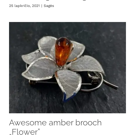
25 lapkričio, 2021
|
Sagės
Awesome amber brooch
„Flower”