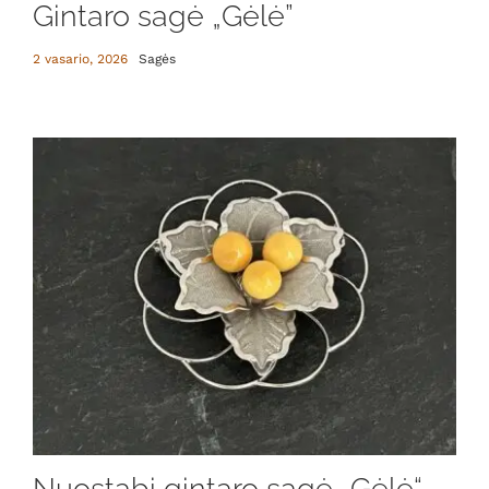
Gintaro sagė „Gėlė”
2 vasario, 2026
Sagės
Nuostabi gintaro sagė „Gėlė“