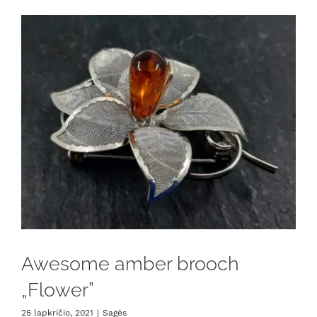
Awesome amber brooch
„Flower”
25 lapkričio, 2021
|
Sagės