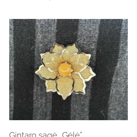
Gintaro sagė „Gėlė”