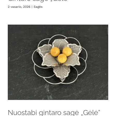
2 vasario, 2026
|
Sagės
Nuostabi gintaro sagė „Gėlė“