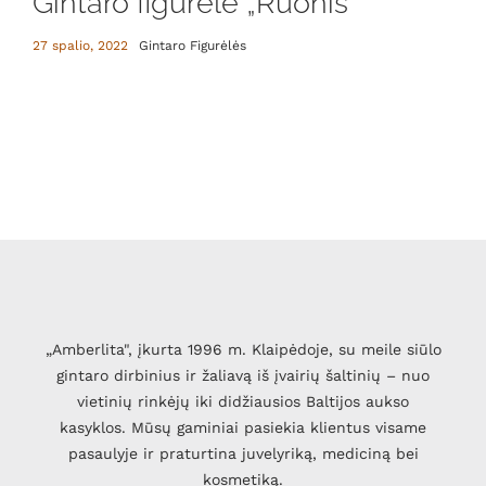
Gintaro figūrėlė „Ruonis”
27 spalio, 2022
Gintaro Figurėlės
„Amberlita", įkurta 1996 m. Klaipėdoje, su meile siūlo
gintaro dirbinius ir žaliavą iš įvairių šaltinių – nuo
vietinių rinkėjų iki didžiausios Baltijos aukso
kasyklos. Mūsų gaminiai pasiekia klientus visame
pasaulyje ir praturtina juvelyriką, mediciną bei
kosmetiką.