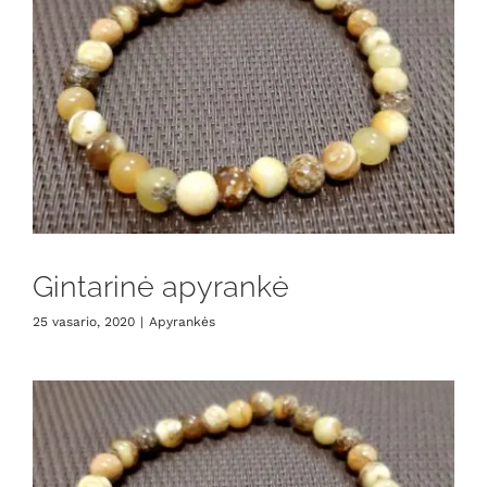
Gintarinė apyrankė
25 vasario, 2020
|
Apyrankės