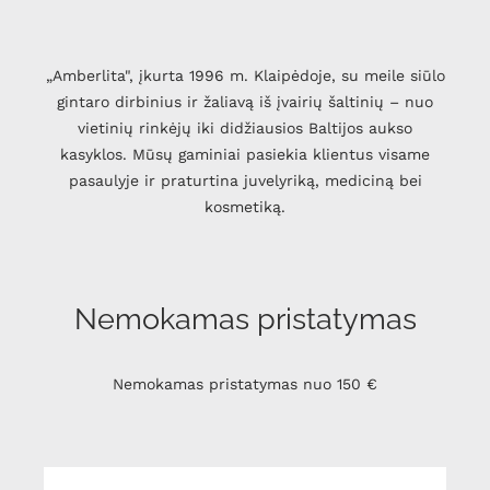
„Amberlita", įkurta 1996 m. Klaipėdoje, su meile siūlo
gintaro dirbinius ir žaliavą iš įvairių šaltinių – nuo
vietinių rinkėjų iki didžiausios Baltijos aukso
kasyklos. Mūsų gaminiai pasiekia klientus visame
pasaulyje ir praturtina juvelyriką, mediciną bei
kosmetiką.
Nemokamas pristatymas
Nemokamas pristatymas nuo 150 €