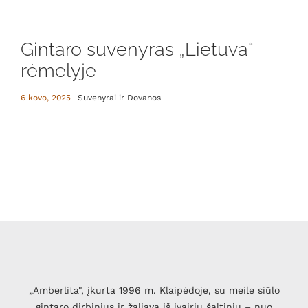
Gintaro suvenyras „Lietuva“
rėmelyje
6 kovo, 2025
Suvenyrai ir Dovanos
„Amberlita", įkurta 1996 m. Klaipėdoje, su meile siūlo
gintaro dirbinius ir žaliavą iš įvairių šaltinių – nuo