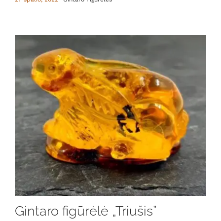
Gintaro figūrėlė „Triušis”