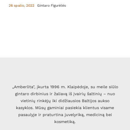
26 spalio, 2022
Gintaro Figurėlės
„Amberlita", įkurta 1996 m. Klaipėdoje, su meile siūlo
gintaro dirbinius ir žaliavą iš įvairių šaltinių – nuo
vietinių rinkėjų iki didžiausios Baltijos aukso
kasyklos. Mūsų gaminiai pasiekia klientus visame
pasaulyje ir praturtina juvelyriką, mediciną bei
kosmetiką.