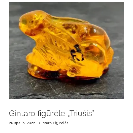
Gintaro figūrėlė „Triušis”
26 spalio, 2022
|
Gintaro Figurėlės