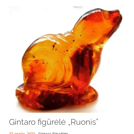
Gintaro figūrėlė „Ruonis”
27 spalio, 2022
Gintaro Figurėlės