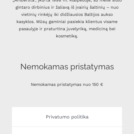
„Amberlita", įkurta 1996 m. Klaipėdoje, su meile siūlo
gintaro dirbinius ir žaliavą iš įvairių šaltinių – nuo
vietinių rinkėjų iki didžiausios Baltijos aukso
kasyklos. Mūsų gaminiai pasiekia klientus visame
pasaulyje ir praturtina juvelyriką, mediciną bei
kosmetiką.
Nemokamas pristatymas
Nemokamas pristatymas nuo 150 €
Privatumo politika