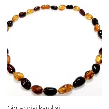
Gintariniai karoliai