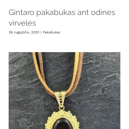
Gintaro pakabukas ant odinės
virvelės
26 rugpjūčio, 2020
|
Pakabukai