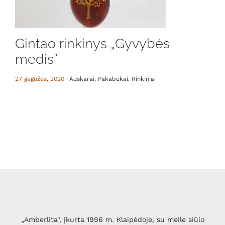
Gintao rinkinys „Gyvybės
medis”
27 gegužės, 2020
Auskarai
,
Pakabukai
,
Rinkiniai
„Amberlita", įkurta 1996 m. Klaipėdoje, su meile siūlo