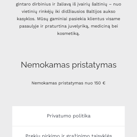
gintaro dirbinius ir žaliavą iš įvairių šaltinių – nuo
vietinių rinkėjų iki didžiausios Baltijos aukso
kasyklos. Mūsų gaminiai pasiekia klientus visame
pasaulyje ir praturtina juvelyriką, mediciną bei
kosmetiką.
Nemokamas pristatymas
Nemokamas pristatymas nuo 150 €
Privatumo politika
Prekių pirkimo ir grąžinimo taisyklės