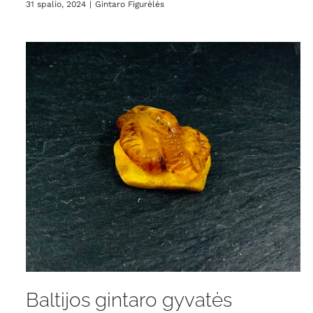
31 spalio, 2024
|
Gintaro Figurėlės
Baltijos gintaro gyvatės