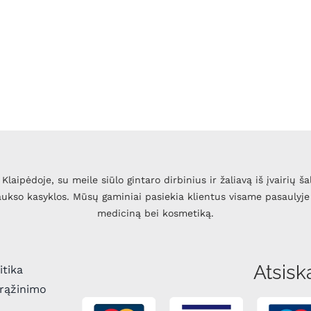
Klaipėdoje, su meile siūlo gintaro dirbinius ir žaliavą iš įvairių ša
 aukso kasyklos. Mūsų gaminiai pasiekia klientus visame pasaulyje 
mediciną bei kosmetiką.
Atsisk
itika
grąžinimo