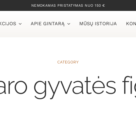
NEMOKAMAS PRISTATYMAS NUO 150 €
KCIJOS
APIE GINTARĄ
MŪSŲ ISTORIJA
KON
CATEGORY
aro gyvatės f