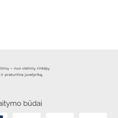
ltinių – nuo vietinių rinkėjų
ir praturtina juvelyriką,
aitymo būdai