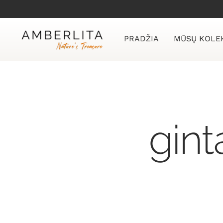
Skip
to
content
PRADŽIA
MŪSŲ KOLE
gint