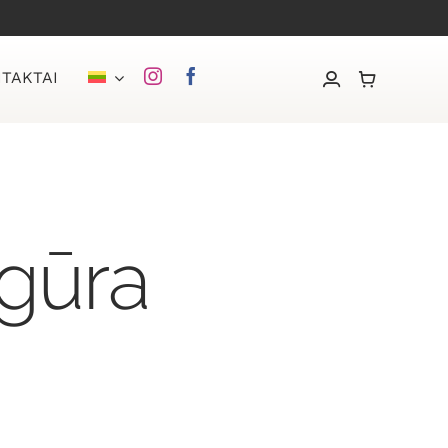
TAKTAI
igūra