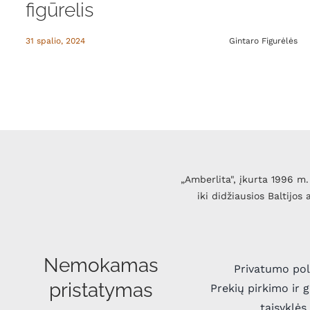
figūrelis
31 spalio, 2024
Gintaro Figurėlės
„Amberlita", įkurta 1996 m. 
iki didžiausios Baltijos
Nemokamas
Privatumo pol
pristatymas
Prekių pirkimo ir 
taisyklės