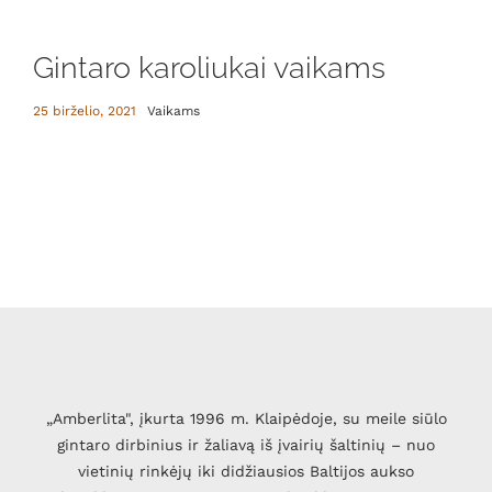
Gintaro karoliukai vaikams
25 birželio, 2021
Vaikams
„Amberlita", įkurta 1996 m. Klaipėdoje, su meile siūlo
gintaro dirbinius ir žaliavą iš įvairių šaltinių – nuo
vietinių rinkėjų iki didžiausios Baltijos aukso