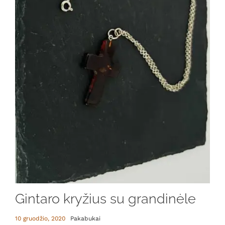
Gintaro kryžius su grandinėle
10 gruodžio, 2020
Pakabukai