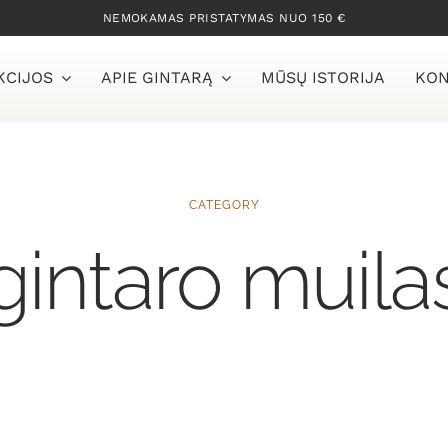
NEMOKAMAS PRISTATYMAS NUO 150 €
KCIJOS
APIE GINTARĄ
MŪSŲ ISTORIJA
KON
CATEGORY
gintaro muila