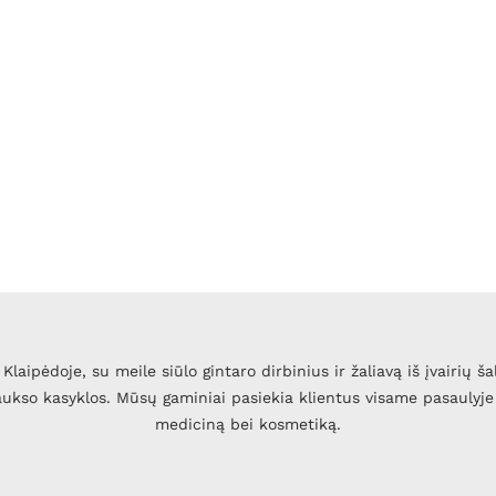
Klaipėdoje, su meile siūlo gintaro dirbinius ir žaliavą iš įvairių ša
 aukso kasyklos. Mūsų gaminiai pasiekia klientus visame pasaulyje 
mediciną bei kosmetiką.