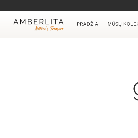
Skip
to
content
PRADŽIA
MŪSŲ KOLE