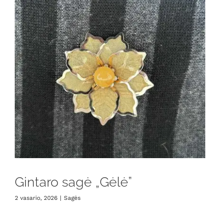
Gintaro sagė „Gėlė”
2 vasario, 2026
|
Sagės