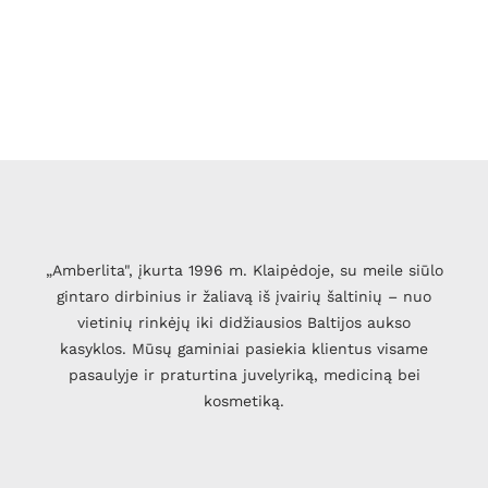
„Amberlita", įkurta 1996 m. Klaipėdoje, su meile siūlo
gintaro dirbinius ir žaliavą iš įvairių šaltinių – nuo
vietinių rinkėjų iki didžiausios Baltijos aukso
kasyklos. Mūsų gaminiai pasiekia klientus visame
pasaulyje ir praturtina juvelyriką, mediciną bei
kosmetiką.