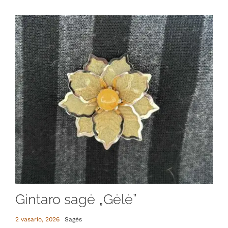
Gintaro sagė „Gėlė”
2 vasario, 2026
Sagės