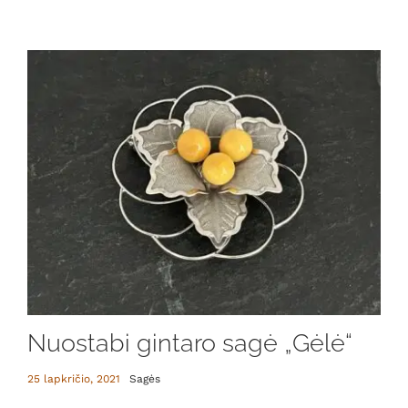
Nuostabi gintaro sagė „Gėlė“
25 lapkričio, 2021
Sagės