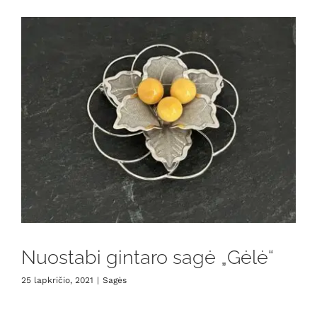
Nuostabi gintaro sagė „Gėlė“
25 lapkričio, 2021
|
Sagės