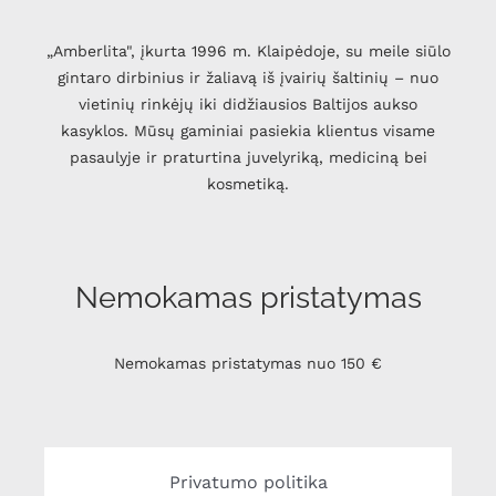
„Amberlita", įkurta 1996 m. Klaipėdoje, su meile siūlo
gintaro dirbinius ir žaliavą iš įvairių šaltinių – nuo
vietinių rinkėjų iki didžiausios Baltijos aukso
kasyklos. Mūsų gaminiai pasiekia klientus visame
pasaulyje ir praturtina juvelyriką, mediciną bei
kosmetiką.
Nemokamas pristatymas
Nemokamas pristatymas nuo 150 €
Privatumo politika