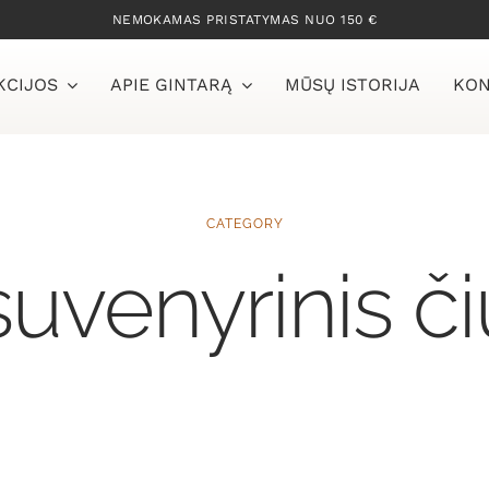
NEMOKAMAS PRISTATYMAS NUO 150 €
KCIJOS
APIE GINTARĄ
MŪSŲ ISTORIJA
KON
CATEGORY
suvenyrinis č