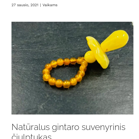
27 sausio, 2021
|
Vaikams
Natūralus gintaro suvenyrinis
čiulptukas