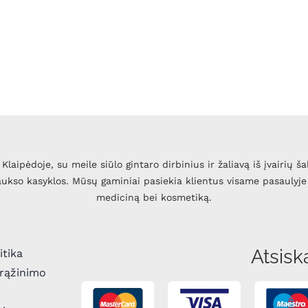
Klaipėdoje, su meile siūlo gintaro dirbinius ir žaliavą iš įvairių ša
 aukso kasyklos. Mūsų gaminiai pasiekia klientus visame pasaulyje 
mediciną bei kosmetiką.
Atsisk
itika
grąžinimo