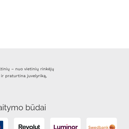
ltinių – nuo vietinių rinkėjų
ir praturtina juvelyriką,
aitymo būdai