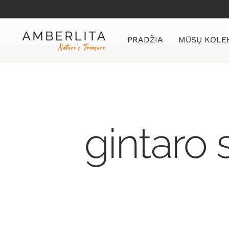
Skip
to
content
PRADŽIA
MŪSŲ KOLE
gintaro 