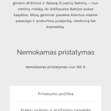
gintaro dirbinius ir žaliavą iš įvairių šaltinių – nuo
vietinių rinkėjų iki didžiausios Baltijos aukso
kasyklos. Mūsų gaminiai pasiekia klientus visame
pasaulyje ir praturtina juvelyriką, mediciną bei
kosmetiką.
Nemokamas pristatymas
Nemokamas pristatymas nuo 150 €
Privatumo politika
Prekių pirkimo ir grąžinimo taisyklės