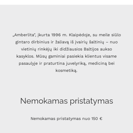
„Amberlita", įkurta 1996 m. Klaipėdoje, su meile siūlo
gintaro dirbinius ir žaliavą iš įvairių šaltinių – nuo
vietinių rinkėjų iki didžiausios Baltijos aukso
kasyklos. Mūsų gaminiai pasiekia klientus visame
pasaulyje ir praturtina juvelyriką, mediciną bei
kosmetiką.
Nemokamas pristatymas
Nemokamas pristatymas nuo 150 €