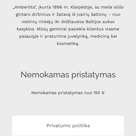
„Amberlita", įkurta 1996 m. Klaipėdoje, su meile siūlo
gintaro dirbinius ir žaliavą iš įvairių šaltinių – nuo
vietinių rinkėjų iki didžiausios Baltijos aukso
kasyklos. Mūsų gaminiai pasiekia klientus visame
pasaulyje ir praturtina juvelyriką, mediciną bei
kosmetiką.
Nemokamas pristatymas
Nemokamas pristatymas nuo 150 €
Privatumo politika