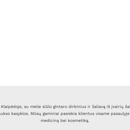
Klaipėdoje, su meile siūlo gintaro dirbinius ir žaliavą iš įvairių ša
 aukso kasyklos. Mūsų gaminiai pasiekia klientus visame pasaulyje 
mediciną bei kosmetiką.