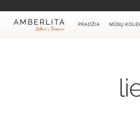
Skip
to
content
PRADŽIA
MŪSŲ KOLE
li