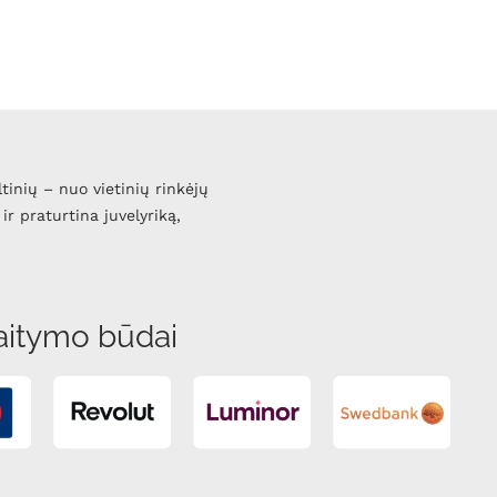
ltinių – nuo vietinių rinkėjų
ir praturtina juvelyriką,
aitymo būdai