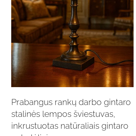
Prabangus rankų darbo gintaro
stalinės lempos šviestuvas,
inkrustuotas natūraliais gintaro