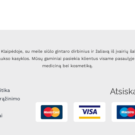
Klaipėdoje, su meile siūlo gintaro dirbinius ir žaliavą iš įvairių ša
 aukso kasyklos. Mūsų gaminiai pasiekia klientus visame pasaulyje 
mediciną bei kosmetiką.
Atsisk
itika
grąžinimo
ai