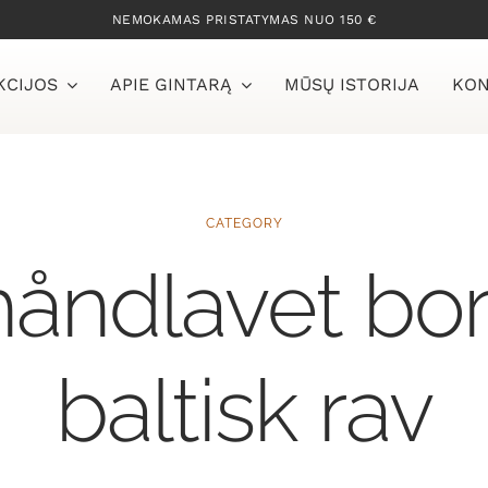
NEMOKAMAS PRISTATYMAS NUO 150 €
KCIJOS
APIE GINTARĄ
MŪSŲ ISTORIJA
KON
CATEGORY
håndlavet bo
baltisk rav