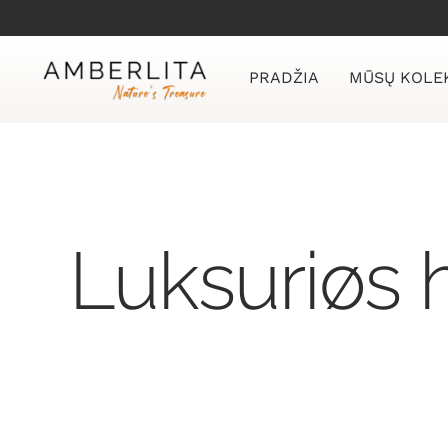
Skip
to
content
PRADŽIA
MŪSŲ KOLE
Luksuriøs 