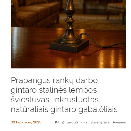
Prabangus rankų darbo
gintaro stalinės lempos
šviestuvas, inkrustuotas
natūraliais gintaro gabalėliais
30 lapkričio, 2025
Kiti gintaro gaminiai
,
Suvenyrai ir Dovanos