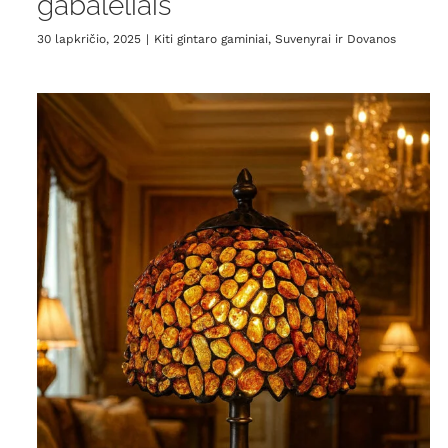
gabalėliais
30 lapkričio, 2025
|
Kiti gintaro gaminiai
,
Suvenyrai ir Dovanos