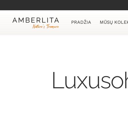
Skip
to
content
PRADŽIA
MŪSŲ KOLE
Luxusoh