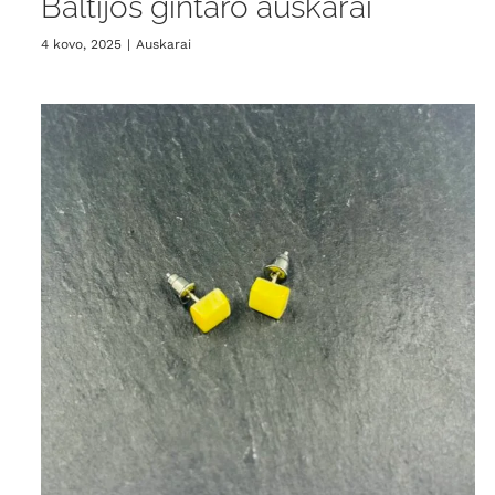
Baltijos gintaro auskarai
4 kovo, 2025
|
Auskarai