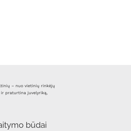
ltinių – nuo vietinių rinkėjų
ir praturtina juvelyriką,
aitymo būdai